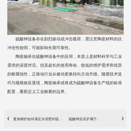
硫酸钾设备存在剧烈振动或冲击载荷，需注意陶瓷材料的抗
冲击性较弱，可能影响长期可靠性。
陶瓷轴承在硫酸钾设备中的应用，本质上是材料科学与工业
需求的深度对话。但其超长的使用寿命、较低的维护需求和优异
的耐腐蚀性，正推动行业从被动更换转向主动升级。随着技术迭
代与规模效应显现，陶瓷轴承或将成为硫酸钾设备生产线的标准
配置，重新定义工业耐磨的边界。
曼海姆炉如何满足水溶肥对硫酸钾纯度的要求
硫酸钾反应炉属于...