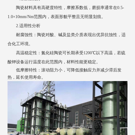
陶瓷材料具有高硬度特性，摩擦系数低，磨损率通常在0.5-
1.0×10mm/Nm范围内，表面形貌平整且无明显划痕。
2.适用性分析
耐腐蚀性：陶瓷对酸、碱及盐类介质表现出优异抗蚀性，适
合化工环境。
高温稳定性：氮化硅陶瓷可长期承受1200℃以下高温，若硫
酸钾设备运行温度在此范围内，材料性能更稳定。
低摩擦特性：滚动阻力小，可降低接触应力并减少滞后发
热，延长使用寿命。