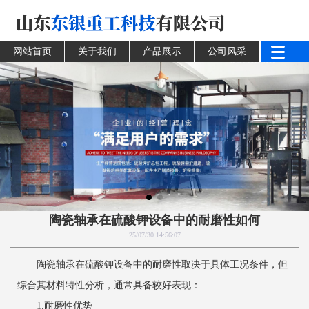
网站首页
关于我们
产品展示
公司风采
陶瓷轴承在硫酸钾设备中的耐磨性如何
25/07/30 14:56:07
陶瓷轴承在硫酸钾设备中的耐磨性取决于具体工况条件，但
综合其材料特性分析，通常具备较好表现：
1.耐磨性优势