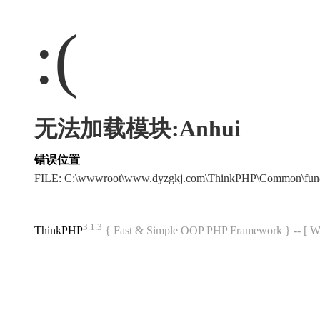
:(
无法加载模块:Anhui
错误位置
FILE: C:\wwwroot\www.dyzgkj.com\ThinkPHP\Common\fun
3.1.3
ThinkPHP
{ Fast & Simple OOP PHP Framework } -- 