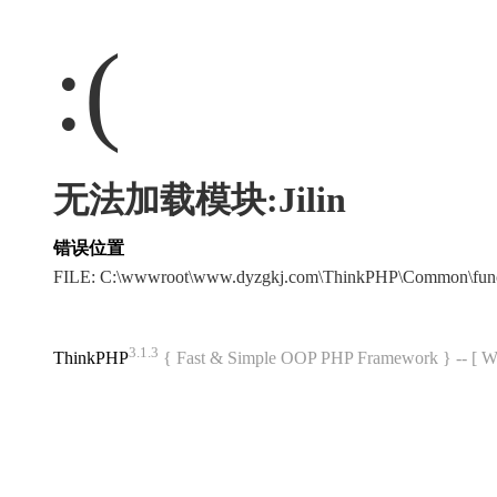
:(
无法加载模块:Jilin
错误位置
FILE: C:\wwwroot\www.dyzgkj.com\ThinkPHP\Common\fun
3.1.3
ThinkPHP
{ Fast & Simple OOP PHP Framework } -- 